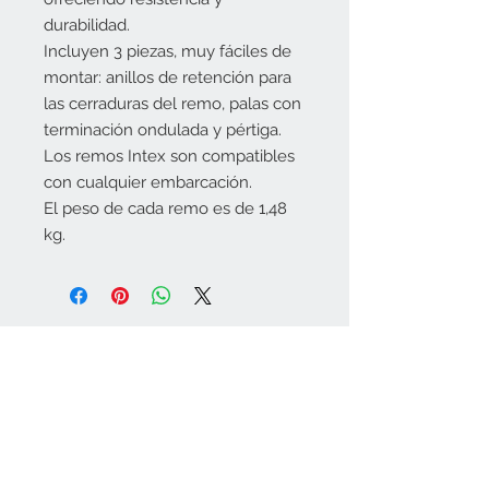
durabilidad.
Incluyen 3 piezas, muy fáciles de 
montar: anillos de retención para 
las cerraduras del remo, palas con 
terminación ondulada y pértiga.
Los remos Intex son compatibles 
con cualquier embarcación.
El peso de cada remo es de 1,48 
kg.
Tiendas física:
Melide (A Coruña)
Rúa do Convento,
30 Tlf.
981507474
Monterroso (Lugo)
Avda. Lugo, 27 Tlf.