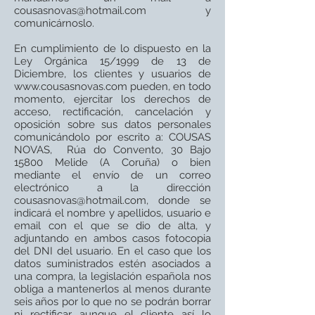
cousasnovas@hotmail.com
y
comunicárnoslo.
En cumplimiento de lo dispuesto en la
Ley Orgánica 15/1999 de 13 de
Diciembre, los clientes y usuarios de
www.cousasnovas.com
pueden, en todo
momento, ejercitar los derechos de
acceso, rectificación, cancelación y
oposición sobre sus datos personales
comunicándolo por escrito a: COUSAS
NOVAS, Rúa do Convento, 30 Bajo
15800 Melide (A Coruña) o bien
mediante el envío de un correo
electrónico a la dirección
cousasnovas@hotmail.com
, donde se
indicará el nombre y apellidos, usuario e
email con el que se dio de alta, y
adjuntando en ambos casos fotocopia
del DNI del usuario. En el caso que los
datos suministrados estén asociados a
una compra, la legislación española nos
obliga a mantenerlos al menos durante
seis años por lo que no se podrán borrar
ni rectificar aunque el cliente así lo