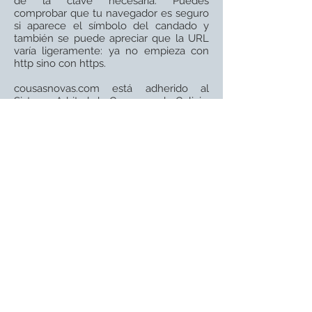
de la clave necesaria. Puedes
comprobar que tu navegador es seguro
si aparece el símbolo del candado y
también se puede apreciar que la URL
varía ligeramente: ya no empieza con
http sino con https.
cousasnovas.com está adherido al
Sistema Arbitral de Consumo de Galicia,
regulado por el Real decreto 231/2008
(
http://consumo.xunta.gal/gl)
y ha
aceptado su Código Ético, en lo que se
refiere al tratamiento de los datos de
carácter personal.
Tiendas física:
Melide (A Coruña)
Rúa do Convento,
30 Tlf.
981507474
Monterroso (Lugo)
Avda. Lugo, 27 Tlf.
982378002