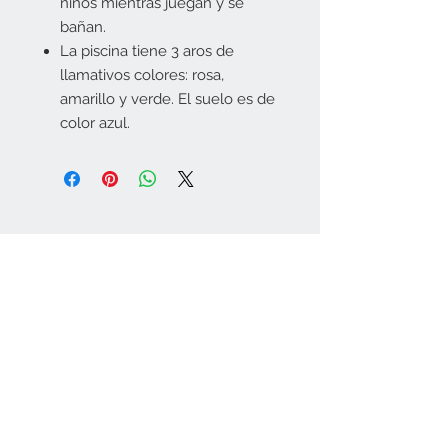
niños mientras juegan y se
bañan.
La piscina tiene 3 aros de
llamativos colores: rosa,
amarillo y verde. El suelo es de
color azul.
Tiendas física:
Melide (A Coruña)
Rúa do Convento,
30 Tlf.
981507474
Monterroso (Lugo)
Avda. Lugo, 27 Tlf.
982378002