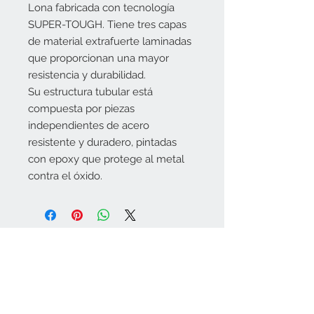
Lona fabricada con tecnología
SUPER-TOUGH. Tiene tres capas
de material extrafuerte laminadas
que proporcionan una mayor
resistencia y durabilidad.
Su estructura tubular está
compuesta por piezas
independientes de acero
resistente y duradero, pintadas
con epoxy que protege al metal
contra el óxido.
Tiendas física:
Melide (A Coruña)
Rúa do Convento,
30 Tlf.
981507474