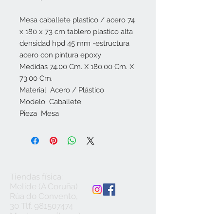
Mesa caballete plastico / acero 74 
x 180 x 73 cm tablero plastico alta 
densidad hpd 45 mm -estructura 
acero con pintura epoxy
Medidas 74.00 Cm. X 180.00 Cm. X 
73.00 Cm.
Material  Acero / Plástico
Modelo  Caballete
Pieza  Mesa
Tiendas física:
Melide (A Coruña)
Rúa do Convento,
30 Tlf.
981507474
Monterroso (Lugo)