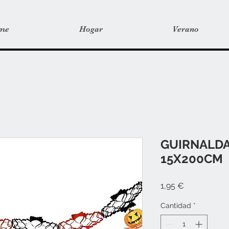
me
Hogar
Verano
GUIRNALD
15X200CM
Precio
1,95 €
Cantidad
*