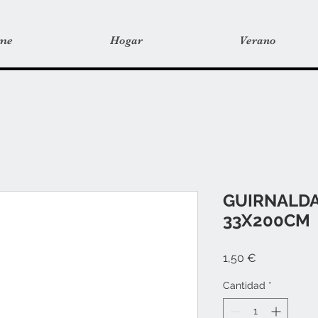
me
Hogar
Verano
GUIRNALDA
33X200CM
Precio
1,50 €
Cantidad
*