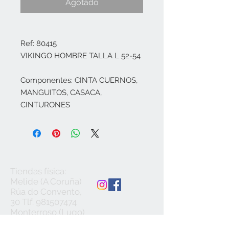
Agotado
Ref: 80415
VIKINGO HOMBRE TALLA L 52-54
Componentes: CINTA CUERNOS,
MANGUITOS, CASACA,
CINTURONES
Tiendas física:
Melide (A Coruña)
Rúa do Convento,
30 Tlf.
981507474
Monterroso (Lugo)
Avda. Lugo, 27 Tlf.