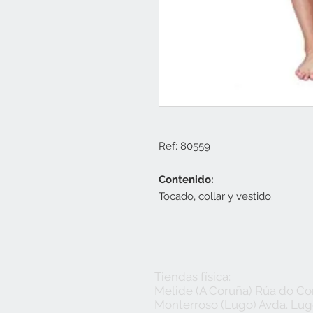
Ref: 80559
Contenido:
Tocado, collar y vestido.
Tiendas física:
Melide (A Coruña) Rúa do Con
Monterroso (Lugo) Avda. Lugo