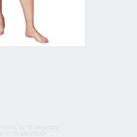
vento, 30 Tlf. 981507474
, 27 Tlf. 982378002