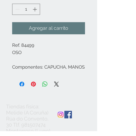
Agregar al carrito
Ref. 84499
OSO
Componentes: CAPUCHA, MANOS
Tiendas física:
Melide (A Coruña)
Rúa do Convento,
30 Tlf.
981507474
Monterroso (Lugo)