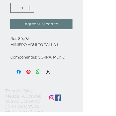
Agregar al carrito
Ref. 80972
MINIERO ADULTO TALLA L
Componentes: GORRA, MONO
Tiendas física:
Melide (A Coruña)
Rúa do Convento,
30 Tlf.
981507474
Monterroso (Lugo)