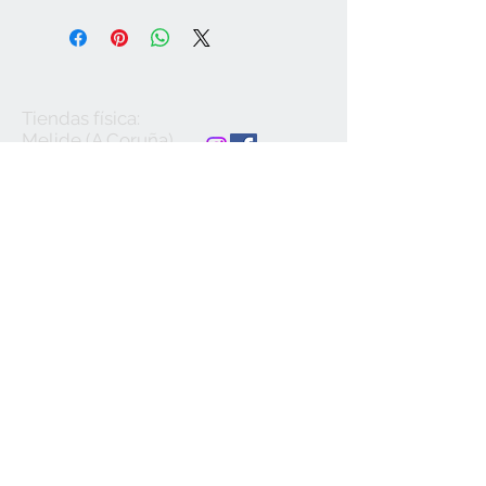
Tiendas física:
Melide (A Coruña)
Rúa do Convento,
30 Tlf.
981507474
Monterroso (Lugo)
Avda. Lugo, 27 Tlf.
982378002