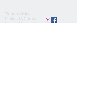
Tiendas física:
Melide (A Coruña)
Rúa do Convento,
30 Tlf.
981507474
Monterroso (Lugo)
Avda. Lugo, 27 Tlf.
982378002
ACEPTAMOS
Términos y Condiciones