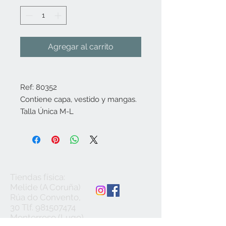
Agregar al carrito
Ref: 80352
Contiene capa, vestido y mangas.
Talla Única M-L
Tiendas física:
Melide (A Coruña)
Rúa do Convento,
30 Tlf.
981507474
Monterroso (Lugo)