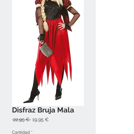
Disfraz Bruja Mala
Precio
Precio
 22,95 € 
19,95 €
de
oferta
Cantidad
*