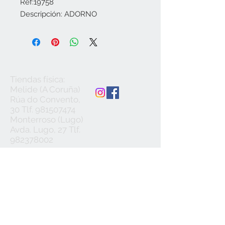
Ref:19758

Descripción: ADORNO
Tiendas física:
Melide (A Coruña)
Rúa do Convento,
30 Tlf.
981507474
Monterroso (Lugo)
Avda. Lugo, 27 Tlf.
982378002