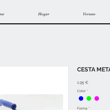
me
Hogar
Verano
CESTA MET
Precio
1,95 €
Color
*
Forma
*