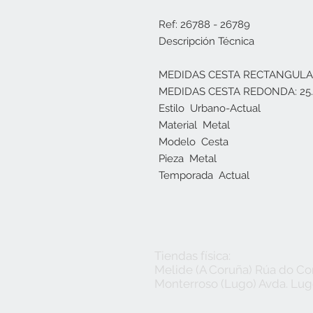
Ref: 26788 - 26789
Descripción Técnica
MEDIDAS CESTA RECTANGULAR: 
MEDIDAS CESTA REDONDA: 25.5
Estilo  Urbano-Actual
Material  Metal
Modelo  Cesta
Pieza  Metal
Temporada  Actual
Tiendas física:
Melide (A Coruña) Rúa do Con
Monterroso (Lugo) Avda. Lugo