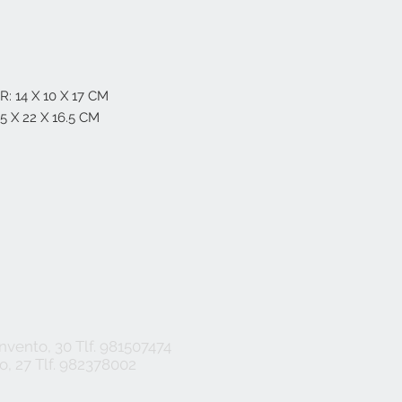
14 X 10 X 17 CM
 X 22 X 16.5 CM
vento, 30 Tlf. 981507474
, 27 Tlf. 982378002