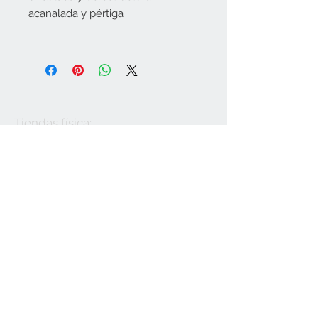
acanalada y pértiga
Tiendas física:
Melide (A Coruña)
Rúa do Convento,
30 Tlf.
981507474
Monterroso (Lugo)
Avda. Lugo, 27 Tlf.
982378002