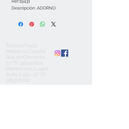
Ref:19431

Descripción: ADORNO
Tiendas física:
Melide (A Coruña)
Rúa do Convento,
30 Tlf.
981507474
Monterroso (Lugo)
Avda. Lugo, 27 Tlf.
982378002